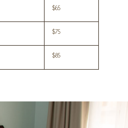
$65
$75
$85